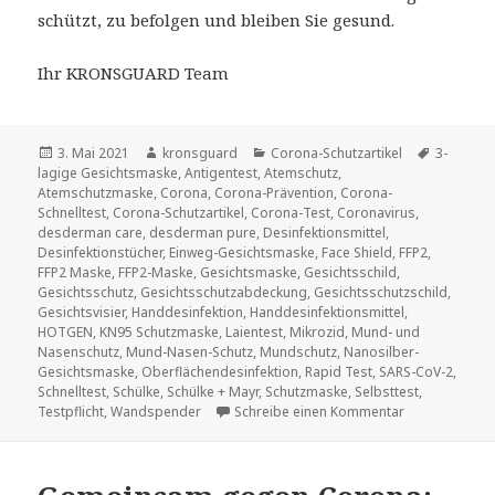
schützt, zu befolgen und bleiben Sie gesund.
Ihr KRONSGUARD Team
Veröffentlicht
Autor
Kategorien
Schlagwö
3. Mai 2021
kronsguard
Corona-Schutzartikel
3-
am
lagige Gesichtsmaske
,
Antigentest
,
Atemschutz
,
Atemschutzmaske
,
Corona
,
Corona-Prävention
,
Corona-
Schnelltest
,
Corona-Schutzartikel
,
Corona-Test
,
Coronavirus
,
desderman care
,
desderman pure
,
Desinfektionsmittel
,
Desinfektionstücher
,
Einweg-Gesichtsmaske
,
Face Shield
,
FFP2
,
FFP2 Maske
,
FFP2-Maske
,
Gesichtsmaske
,
Gesichtsschild
,
Gesichtsschutz
,
Gesichtsschutzabdeckung
,
Gesichtsschutzschild
,
Gesichtsvisier
,
Handdesinfektion
,
Handdesinfektionsmittel
,
HOTGEN
,
KN95 Schutzmaske
,
Laientest
,
Mikrozid
,
Mund- und
Nasenschutz
,
Mund-Nasen-Schutz
,
Mundschutz
,
Nanosilber-
Gesichtsmaske
,
Oberflächendesinfektion
,
Rapid Test
,
SARS-CoV-2
,
Schnelltest
,
Schülke
,
Schülke + Mayr
,
Schutzmaske
,
Selbsttest
,
zu 7 Schritte 
Testpflicht
,
Wandspender
Schreibe einen Kommentar